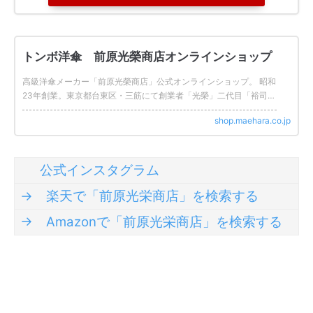
トンボ洋傘 前原光榮商店オンラインショップ
高級洋傘メーカー「前原光榮商店」公式オンラインショップ。 昭和
23年創業。東京都台東区・三筋にて創業者「光榮」二代目「裕司」
現三代目「慎史」が作り出す伝統の洋傘。取扱商品、傘のお手入
shop.maehara.co.jp
れ、手元図鑑「前原光榮商店オンラインショップ」のご案内。
公式インスタグラム
→ 楽天で「前原光栄商店」を検索する
→ Amazonで「前原光栄商店」を検索する