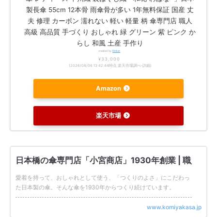
製長傘 55cm 12本骨 雨傘骨が多い 1年無料保証 国産 丈
夫 修理 カーボン 濡れない 軽い 軽量 柄 傘専門店 職人
高級 高品質 手づくり おしゃれ 緑 グリーン 紫 ピンク か
らし 和風 土産 手作り
created by
Rinker
¥33,000
(2026/08/06 13:42:44時点 楽天市場調べ-
詳細)
Amazon
楽天市場
日本橋の傘専門店「小宮商店」1930年創業 | 職人に
愛着を持って、おしゃれとして使う、「つくりのよさ」にこだわっ
た日本製の傘。そんな傘を1930年からつくり続けています。
www.komiyakasa.jp