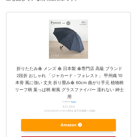
折りたたみ傘 メンズ 傘 日本製 傘専門店 高級 ブランド
2段折 おしゃれ 「ジャカード・フォレスト」 甲州織 10
本骨 風に強い 丈夫 折り畳み傘 60cm 曲がり手元 植物柄
リーフ柄 葉っぱ柄 耐風 グラスファイバー 濡れない 紳士
用
created by
Rinker
¥27,500
(2026/08/05 21:43:01時点 楽天市場調べ-
詳細)
Amazon