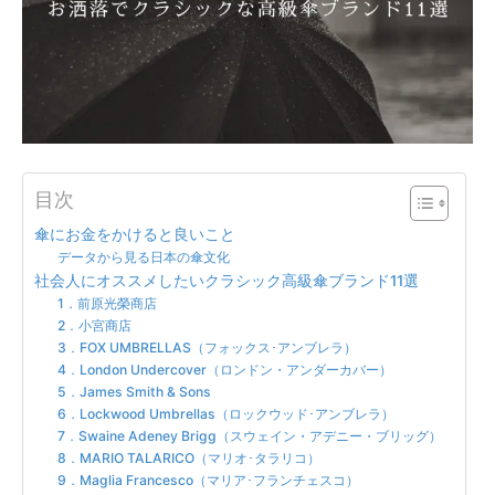
目次
傘にお金をかけると良いこと
データから見る日本の傘文化
社会人にオススメしたいクラシック高級傘ブランド11選
1．前原光榮商店
2．小宮商店
3．FOX UMBRELLAS（フォックス･アンブレラ）
4．London Undercover（ロンドン・アンダーカバー）
5．James Smith & Sons
6．Lockwood Umbrellas（ロックウッド･アンブレラ）
7．Swaine Adeney Brigg（スウェイン・アデニー・ブリッグ）
8．MARIO TALARICO（マリオ･タラリコ）
9．Maglia Francesco（マリア･フランチェスコ）