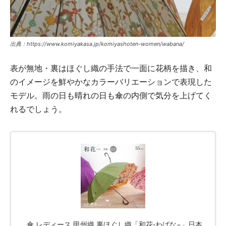
出典：https://www.komiyakasa.jp/komiyashoten-women/wabana/
表が無地・裏はほぐし織の手法で一面に花柄を描き、和
のイメージを鮮やかなカラーバリエーションで表現した
モデル。雨の日も晴れの日も傘の内側で気分を上げてく
れるでしょう。
傘 レディース 甲州織 裏ほぐし織「和花‐わばな−」日本