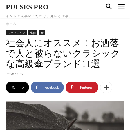
PULSES PRO
インドア人事のこだわり。趣味と仕事。
ホーム
ファッション
小物
傘
社会人にオススメ！お洒落
で人と被らないクラシック
な高級傘ブランド11選
2020-11-02
X
Facebook
Pinterest