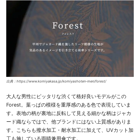
出典：https://www.komiyakasa.jp/komiyashoten-men/forest/
大人な男性にピッタリな渋くて格好良いモデルがこの
Forest。葉っぱの模様を重厚感のある色で表現していま
す。表地の柄が裏地に反転して見える細かな柄はジャカ
ード織ならではで、他ブランドにはない上質感がありま
す。こちらも撥水加工・耐水加工に加えて、UVカット加
工も施している雨晴兼用傘です。