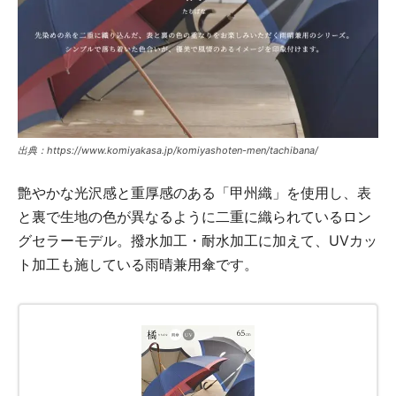
出典：https://www.komiyakasa.jp/komiyashoten-men/tachibana/
艶やかな光沢感と重厚感のある「甲州織」を使用し、表
と裏で生地の色が異なるように二重に織られているロン
グセラーモデル。撥水加工・耐水加工に加えて、UVカッ
ト加工も施している雨晴兼用傘です。