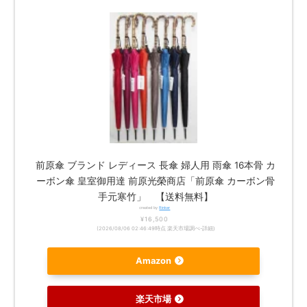
前原傘 ブランド レディース 長傘 婦人用 雨傘 16本骨 カ
ーボン傘 皇室御用達 前原光榮商店「前原傘 カーボン骨
手元寒竹」 【送料無料】
created by
Rinker
¥16,500
(2026/08/06 02:46:49時点 楽天市場調べ-
詳細)
Amazon
楽天市場