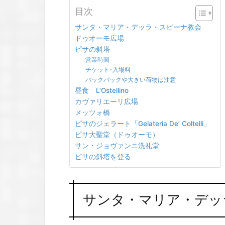
目次
サンタ・マリア・デッラ・スピーナ教会
ドゥオーモ広場
ピサの斜塔
営業時間
チケット･入場料
バックパックや大きい荷物は注意
昼食 L’Ostellino
カヴァリエーリ広場
メッツォ橋
ピサのジェラート「Gelateria De’ Coltelli」
ピサ大聖堂（ドゥオーモ）
サン・ジョヴァンニ洗礼堂
ピサの斜塔を登る
サンタ・マリア・デッ