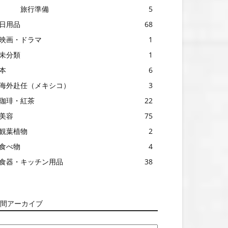
旅行準備
5
日用品
68
映画・ドラマ
1
未分類
1
本
6
海外赴任（メキシコ）
3
珈琲・紅茶
22
美容
75
観葉植物
2
食べ物
4
食器・キッチン用品
38
間アーカイブ