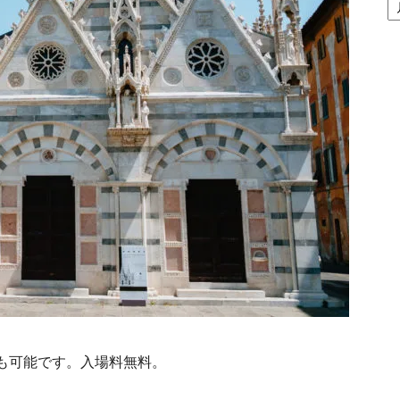
間
ア
ー
カ
イ
ブ
も可能です。入場料無料。