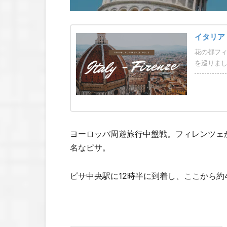
イタリア
花の都フィ
を巡りま
ヨーロッパ周遊旅行中盤戦。フィレンツェ
名なピサ。
ピサ中央駅に12時半に到着し、ここから約