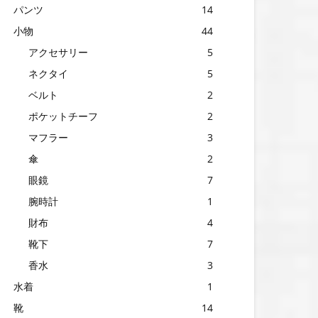
パンツ
14
小物
44
アクセサリー
5
ネクタイ
5
ベルト
2
ポケットチーフ
2
マフラー
3
傘
2
眼鏡
7
腕時計
1
財布
4
靴下
7
香水
3
水着
1
靴
14