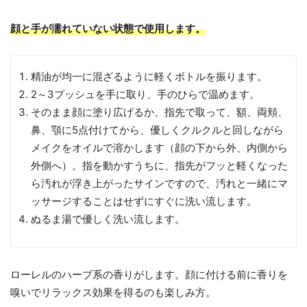
顔と手が濡れていない状態で使用します。
精油が均一に混ざるように軽くボトルを振ります。
2～3プッシュを手に取り、手のひらで温めます。
そのまま顔に塗り広げるか、指先で取って、額、両頬、
鼻、顎に5点付けてから、優しくクルクルと回しながら
メイクをオイルで溶かします（顔の下から外、内側から
外側へ）。指を動かすうちに、指先がフッと軽くなった
ら汚れが浮き上がったサインですので、汚れと一緒にマ
ッサージすることはせずにすぐに洗い流します。
ぬるま湯で優しく洗い流します。
ローレルのハーブ系の香りがします。顔に付ける前に香りを
嗅いでリラックス効果を得るのも楽しみ方。