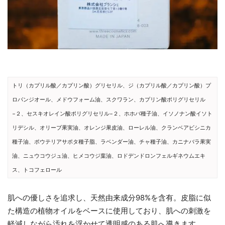
トリ（カプリル酸／カプリン酸）グリセリル、ジ（カプリル酸／カプリン酸）プ
ロパンジオール、メドウフォーム油、スクワラン、カプリン酸ポリグリセリル
−２、セスキオレイン酸ポリグリセリル−２、ホホバ種子油、イソノナン酸イソト
リデシル、オリーブ果実油、オレンジ果皮油、ローレル油、クランベアビシニカ
種子油、ポウテリアサポタ種子脂、ラベンダー油、チャ種子油、カニナバラ果実
油、ニュウコウジュ油、ヒメコウジ葉油、ロドデンドロンフェルギネウムエキ
ス、トコフェロール
肌への優しさを追求し、天然由来成分98%を含有。皮脂に似
た構造の植物オイルをベースに使用しており、肌への刺激を
軽減しながら汚れを浮かせて透明感のある肌へ導きます。