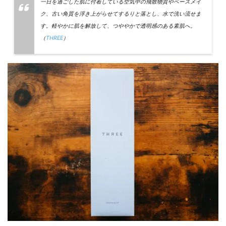
一日を過ごした肌に付着している空気中の飛散物質やベースメイ
ク、古い角質を浮き上がらせてするりと落とし、水で洗い流せま
す。軽やかに肌を解放して、つややかで透明感のある素肌へ。
（
THREE
）