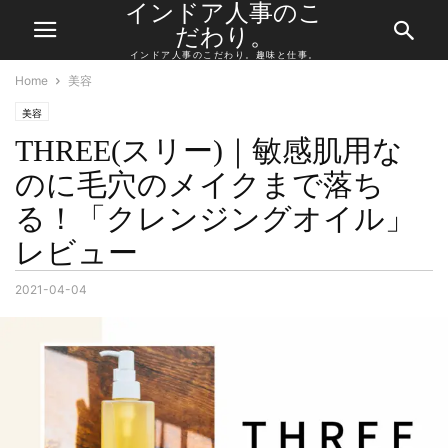
インドア人事のこ
だわり。
インドア人事のこだわり。趣味と仕事。
Home
美容
美容
THREE(スリー)｜敏感肌用な
のに毛穴のメイクまで落ち
る！「クレンジングオイル」
レビュー
2021-04-04