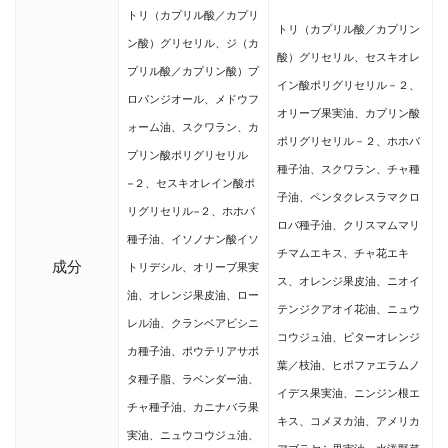
トリ（カプリル酸／カプリ
トリ（カプリル酸／カプリン
ン酸）グリセリル、ジ（カ
酸）グリセリル、セスキオレ
プリル酸／カプリン酸）プ
イン酸ポリグリセリル－２、
ロパンジオール、メドウフ
オリーブ果実油、カプリン酸
ォーム油、スクワラン、カ
ポリグリセリル－２、ホホバ
プリン酸ポリグリセリル
種子油、スクワラン、チャ種
−２、セスキオレイン酸ポ
子油、ペンタクレスラマクロ
リグリセリル−２、ホホバ
ロバ種子油、クリスマムマリ
種子油、イソノナン酸イソ
チマムエキス、チャ花エキ
成分
トリデシル、オリーブ果実
ス、オレンジ果皮油、ニオイ
油、オレンジ果皮油、ロー
テンジクアオイ花油、ニュウ
レル油、クランベアビシニ
コウジュ油、ビターオレンジ
カ種子油、ポウテリアサポ
葉／枝油、ヒポファエラムノ
タ種子脂、ラベンダー油、
イデス果実油、ニンジン根エ
チャ種子油、カニナバラ果
キス、コメヌカ油、アメリカ
実油、ニュウコウジュ油、