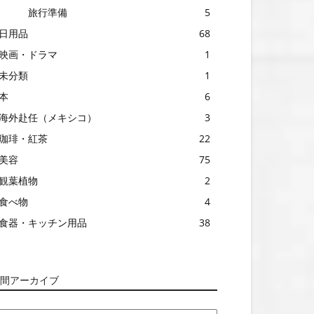
旅行準備
5
日用品
68
映画・ドラマ
1
未分類
1
本
6
海外赴任（メキシコ）
3
珈琲・紅茶
22
美容
75
観葉植物
2
食べ物
4
食器・キッチン用品
38
間アーカイブ