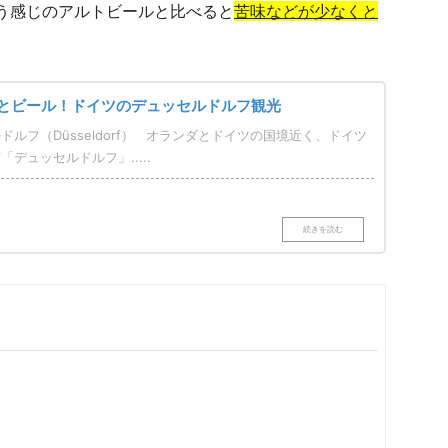
う感じのアルトビールと比べると
苦味などが少なくと
とビール！ドイツのデュッセルドルフ観光
ドルフ（Düsseldorf） オランダとドイツの国境近く、ドイツ
「デュッセルドルフ」.....