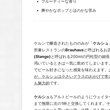
フルーティーな香り
爽やかなポップとほのかな苦み
ケルンで醸造されたもののみが「
ケルシュ
所兼レストランの
Brauhaus
と呼ばれるお
(Stange)
と呼ばれる200mlの円柱型の
渇いているときは一気に飲めてしまいます
でビール好きになった感覚を味わえます。
が、ケルシュは小さいグラスのおかげで常
も魅力的
です。
ケルシュ
もアルトビールのようにウェイタ
まで無限に次の1杯と交換してくれます。
コースターを思い出に持って帰っても良い