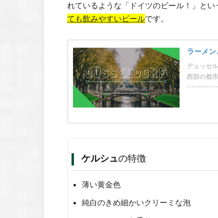
れているような「ドイツのビール！」とい
ても飲みやすいビール
です。
ラーメン
デュッセル
西部の都市
ケルシュ
の特徴
薄い黄金色
純白のきめ細かいクリーミな泡