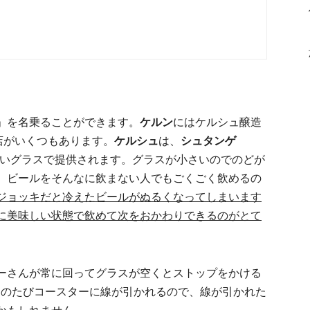
」を名乗ることができます。
ケルン
にはケルシュ醸造
店がいくつもあります。
ケルシュ
は、
シュタンゲ
細長いグラスで提供されます。グラスが小さいのでのどが
。ビールをそんなに飲まない人でもごくごく飲めるの
ジョッキだと冷えたビールがぬるくなってしまいます
に美味しい状態で飲めて次をおかわりできるのがとて
ーさんが常に回ってグラスが空くとストップをかける
そのたびコースターに線が引かれるので、線が引かれた
かもしれません。