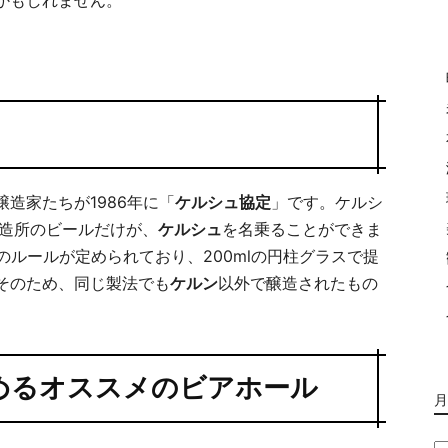
造家たちが1986年に「
ケルシュ協定
」です。ケルシ
醸造所のビールだけが、
ケルシュ
を名乗ることができま
のルールが定められており、200mlの円柱グラスで提
そのため、同じ製法でも
ケルン
以外で醸造されたもの
が飲めるオススメのビアホール
月
月