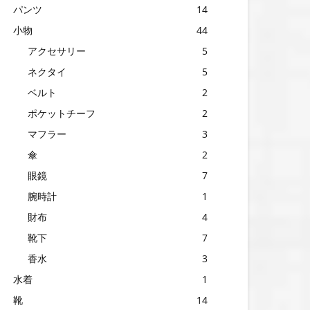
パンツ
14
小物
44
アクセサリー
5
ネクタイ
5
ベルト
2
ポケットチーフ
2
マフラー
3
傘
2
眼鏡
7
腕時計
1
財布
4
靴下
7
香水
3
水着
1
靴
14