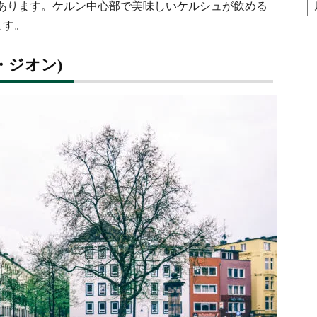
あります。ケルン中心部で美味しいケルシュが飲める
間
ア
ます。
ー
カ
ス・ジオン)
イ
ブ