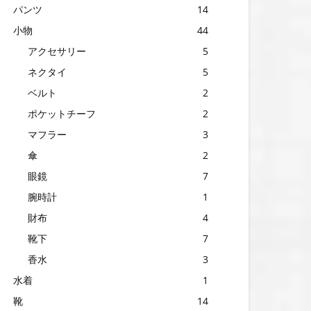
パンツ
14
小物
44
アクセサリー
5
ネクタイ
5
ベルト
2
ポケットチーフ
2
マフラー
3
傘
2
眼鏡
7
腕時計
1
財布
4
靴下
7
香水
3
水着
1
靴
14