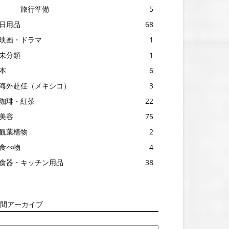
旅行準備
5
日用品
68
映画・ドラマ
1
未分類
1
本
6
海外赴任（メキシコ）
3
珈琲・紅茶
22
美容
75
観葉植物
2
食べ物
4
食器・キッチン用品
38
間アーカイブ