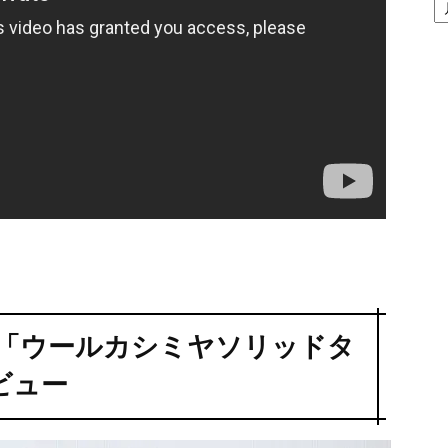
間
ア
ー
カ
イ
ブ
ス)｜「ウールカシミヤソリッドタ
ビュー