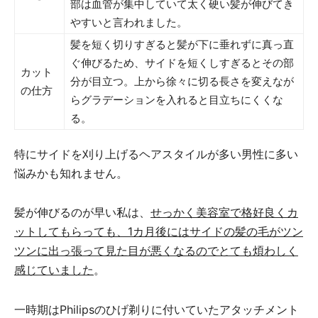
部は血管が集中していて太く硬い髪が伸びてき
やすいと言われました。
髪を短く切りすぎると髪が下に垂れずに真っ直
ぐ伸びるため、サイドを短くしすぎるとその部
カット
分が目立つ。上から徐々に切る長さを変えなが
の仕方
らグラデーションを入れると目立ちにくくな
る。
特にサイドを刈り上げるヘアスタイルが多い男性に多い
悩みかも知れません。
髪が伸びるのが早い私は、
せっかく美容室で格好良くカ
ットしてもらっても、1カ月後にはサイドの髪の毛がツン
ツンに出っ張って見た目が悪くなるのでとても煩わしく
感じていました
。
一時期はPhilipsのひげ剃りに付いていたアタッチメント