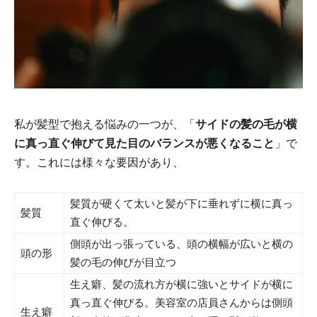
私が髪型で抱える悩みの一つが、「
サイドの髪の毛が横
に真っ直ぐ伸びて見た目のバランスが悪くなること
」で
す。これには様々な要因があり、
髪質が硬くて太いと髪が下に垂れずに横に真っ
髪質
直ぐ伸びる。
側頭が出っ張っている、頭の横幅が広いと横の
頭の形
髪の毛の伸びが目立つ
生え癖、髪の流れ方が横に強いとサイドが横に
真っ直ぐ伸びる。美容室の店員さんからは側頭
生え癖