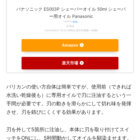
パナソニック ES003P シェーバーオイル 50ml シェーバ
ー用オイル Panasonic
created by
Rinker
¥789
(2026/08/07 10:22:30時点 楽天市場調べ-
詳細)
Amazon
楽天市場
バリカンの使い方自体は簡単ですが、使用前（できれば
水洗い乾燥後も）に専用オイルで刃に注油するという一
手間が必要です。刃の動きを滑らかにして切れ味を発揮
させ、刃を錆びにくくする効果があります。
刃を外して5箇所に注油し、本体に刃を取り付けてスイ
ッチをONにし、5秒間動かしてオイルを馴染ませます。