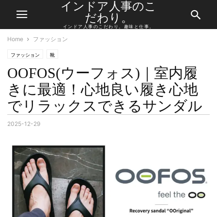
インドア人事のこ
だわり。
インドア人事のこだわり。趣味と仕事。
Home
ファッション
ファッション
靴
OOFOS(ウーフォス)｜室内履
きに最適！心地良い履き心地
でリラックスできるサンダル
2025-12-29