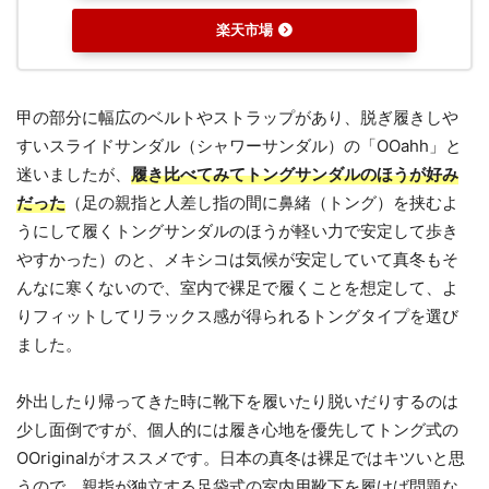
楽天市場
甲の部分に幅広のベルトやストラップがあり、脱ぎ履きしや
すいスライドサンダル（シャワーサンダル）の「OOahh」と
迷いましたが、
履き比べてみてトングサンダルのほうが好み
だった
（足の親指と人差し指の間に鼻緒（トング）を挟むよ
うにして履くトングサンダルのほうが軽い力で安定して歩き
やすかった）のと、メキシコは気候が安定していて真冬もそ
んなに寒くないので、室内で裸足で履くことを想定して、よ
りフィットしてリラックス感が得られるトングタイプを選び
ました。
外出したり帰ってきた時に靴下を履いたり脱いだりするのは
少し面倒ですが、個人的には履き心地を優先してトング式の
OOriginalがオススメです。日本の真冬は裸足ではキツいと思
うので、親指が独立する足袋式の室内用靴下を履けば問題な