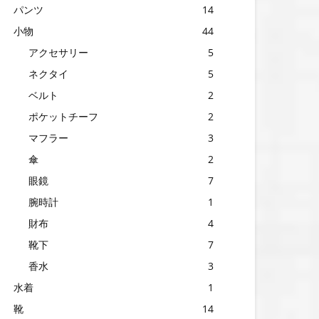
パンツ
14
小物
44
アクセサリー
5
ネクタイ
5
ベルト
2
ポケットチーフ
2
マフラー
3
傘
2
眼鏡
7
腕時計
1
財布
4
靴下
7
香水
3
水着
1
靴
14