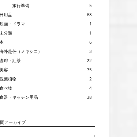
旅行準備
5
日用品
68
映画・ドラマ
1
未分類
1
本
6
海外赴任（メキシコ）
3
珈琲・紅茶
22
美容
75
観葉植物
2
食べ物
4
食器・キッチン用品
38
間アーカイブ