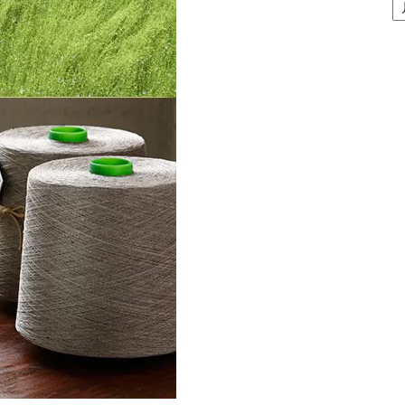
間
ア
ー
カ
イ
ブ