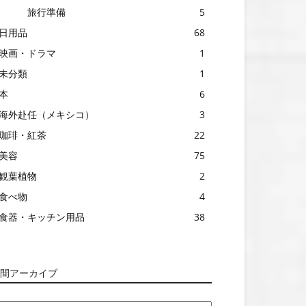
旅行準備
5
日用品
68
映画・ドラマ
1
未分類
1
本
6
海外赴任（メキシコ）
3
珈琲・紅茶
22
美容
75
観葉植物
2
食べ物
4
食器・キッチン用品
38
間アーカイブ