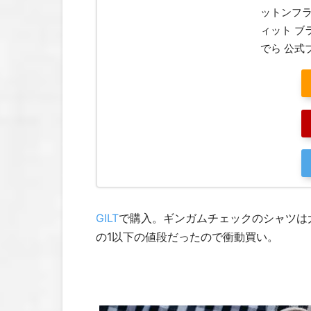
ットンフラ
ィット ブ
でら 公式
GILT
で購入。ギンガムチェックのシャツは
の1以下の値段だったので衝動買い。