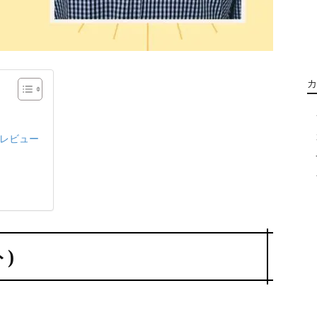
カ
入レビュー
ト)