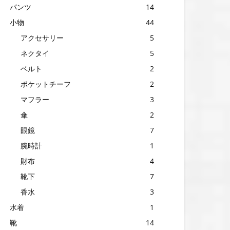
パンツ
14
小物
44
アクセサリー
5
ネクタイ
5
ベルト
2
ポケットチーフ
2
マフラー
3
傘
2
眼鏡
7
腕時計
1
財布
4
靴下
7
香水
3
水着
1
靴
14