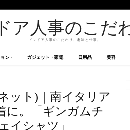
ドア人事のこだ
インドア人事のこだわり。趣味と仕事。
ョン
ガジェット・家電
日用品
美容
ジャンネット)｜南イタリア
着に。「ギンガムチ
ウェイシャツ」