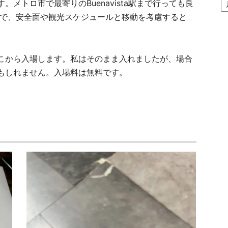
メトロ市で最寄りのBuenavista駅まで行っても良
間
ア
ので、安全面や観光スケジュールと移動を考慮すると
ー
カ
イ
こから入場します。私はそのまま入れましたが、場合
ブ
もしれません。入場料は無料です。