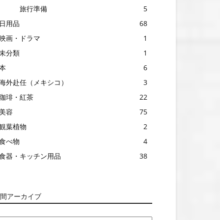
旅行準備
5
日用品
68
映画・ドラマ
1
未分類
1
本
6
海外赴任（メキシコ）
3
珈琲・紅茶
22
美容
75
観葉植物
2
食べ物
4
食器・キッチン用品
38
間アーカイブ