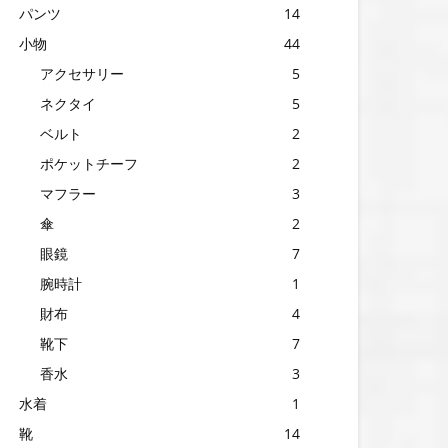
パンツ
14
小物
44
アクセサリー
5
ネクタイ
5
ベルト
2
ポケットチーフ
2
マフラー
3
傘
2
眼鏡
7
腕時計
1
財布
4
靴下
7
香水
3
水着
1
靴
14